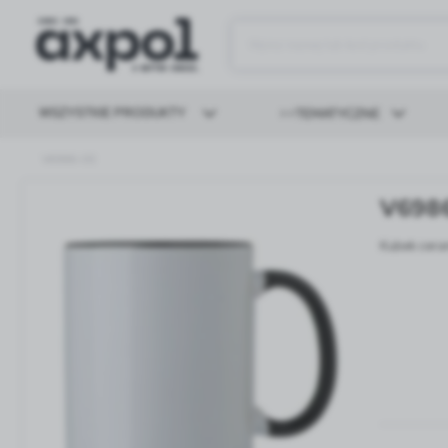
WSZYSTKIE PRODUKTY
>>TEMATYCZNE
V6986-03
ELEKTRONIKA
MOLESKINE
V698
BIURO
DO PISANIA
Kubek cera
LOGIN
TORBY I PLECAKI
PODRÓŻ
PARASOLE I PELERYNY
BRELOKI
DO PICIA
WYPOCZYNEK
ROZRYWKA I SZKOŁA
DOM