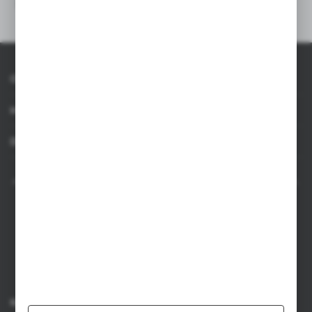
O AXPOL
Informacje
Dla agencji
AXPOL Trading to bezpośredni importer i dystrybutor artykułów reklamowych.
Szeroka oferta ponad 10000 produktów obejmuje popularne gadżety
reklamowe do zastosowania w masowych promocjach, a także luksusowe
upominki reklamowe dla wymagających klientów. Oferujemy artykuły
reklamowe z nadrukiem, dostępność z bieżących stanów magazynowych w
Polsce, krótki czas realizacji zamówienia.
Kontakt