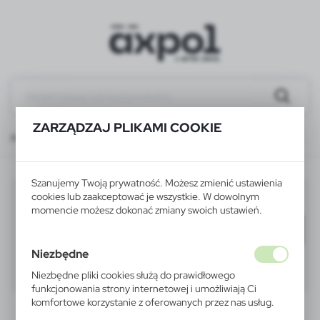
ZARZĄDZAJ PLIKAMI COOKIE
Producent
Bellroy
Szanujemy Twoją prywatność. Możesz zmienić ustawienia
Bellroy
cookies lub zaakceptować je wszystkie. W dowolnym
(11)
momencie możesz dokonać zmiany swoich ustawień.
Filtruj
domyślnie
Niezbędne
40
60
80
Niezbędne pliki cookies służą do prawidłowego
funkcjonowania strony internetowej i umożliwiają Ci
komfortowe korzystanie z oferowanych przez nas usług.
Pliki cookies odpowiadają na podejmowane przez Ciebie