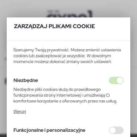
ZARZĄDZAJ PLIKAMI COOKIE
Szanujemy Twoją prywatność. Możesz zmienić ustawienia
cookies lub zaakceptować je wszystkie. W dowolnym
Praca
momencie możesz dokonać zmiany swoich ustawień.
Praca
Niezbędne
Niezbędne pliki cookies służą do prawidłowego
funkcjonowania strony internetowej i umożliwiają Ci
komfortowe korzystanie z oferowanych przez nas usług.
Pliki cookies odpowiadają na podejmowane przez Ciebie
Więcej
działania w celu m.in. dostosowania Twoich ustawień
Obecnie nie prowadzimy rekrutacji na żadne stanowisko.
preferencji prywatności, logowania czy wypełniania
formularzy. Dzięki plikom cookies strona, z której
Funkcjonalne i personalizacyjne
korzystasz, może działać bez zakłóceń.