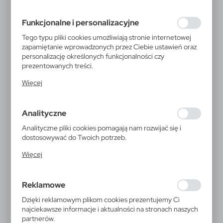
preferencji prywatności, logowania czy wypełniania
formularzy. Dzięki plikom cookies strona, z której
Funkcjonalne i personalizacyjne
korzystasz, może działać bez zakłóceń.
Tego typu pliki cookies umożliwiają stronie internetowej
zapamiętanie wprowadzonych przez Ciebie ustawień oraz
personalizację określonych funkcjonalności czy
prezentowanych treści.
Dzięki tym plikom cookies możemy zapewnić Ci większy
Więcej
komfort korzystania z funkcjonalności naszej strony
poprzez dopasowanie jej do Twoich indywidualnych
preferencji. Wyrażenie zgody na funkcjonalne i
Analityczne
personalizacyjne pliki cookies gwarantuje dostępność
większej ilości funkcji na stronie.
Analityczne pliki cookies pomagają nam rozwijać się i
dostosowywać do Twoich potrzeb.
Cookies analityczne pozwalają na uzyskanie informacji w
Więcej
zakresie wykorzystywania witryny internetowej, miejsca
oraz częstotliwości, z jaką odwiedzane są nasze serwisy
www. Dane pozwalają nam na ocenę naszych serwisów
V6980
Reklamowe
internetowych pod względem ich popularności wśród
Szklana butelka 420 ml |
użytkowników. Zgromadzone informacje są przetwarzane
Dzięki reklamowym plikom cookies prezentujemy Ci
w formie zanonimizowanej. Wyrażenie zgody na
Shaun
najciekawsze informacje i aktualności na stronach naszych
analityczne pliki cookies gwarantuje dostępność
partnerów.