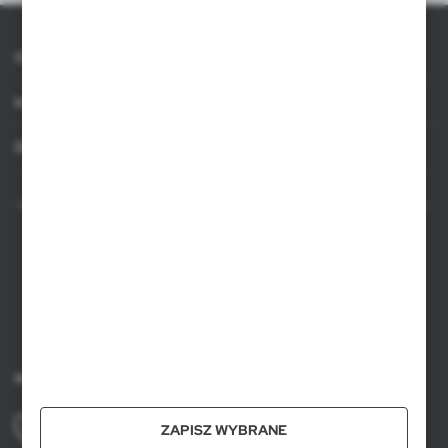
Ilość na palecie
800
O AXPOL
Ean
5903291006483
Informacje
Dla agencji
AXPOL Trading to bezpośredni importer i dystrybutor artykułów reklamowych.
Szeroka oferta ponad 10000 produktów obejmuje popularne gadżety
reklamowe do zastosowania w masowych promocjach, a także luksusowe
upominki reklamowe dla wymagających klientów. Oferujemy artykuły
reklamowe z nadrukiem, dostępność z bieżących stanów magazynowych w
Polsce, krótki czas realizacji zamówienia.
Kontakt
+48 61 659 88 00
ZAPISZ WYBRANE
pon. do pt, w godz. 8.00 - 16.00