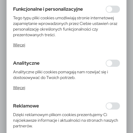
formularzy. Dzięki plikom cookies strona, z której
Funkcjonalne i personalizacyjne
korzystasz, może działać bez zakłóceń.
Tego typu pliki cookies umożliwiają stronie internetowej
zapamiętanie wprowadzonych przez Ciebie ustawień oraz
personalizację określonych funkcjonalności czy
prezentowanych treści.
Dzięki tym plikom cookies możemy zapewnić Ci większy
Więcej
komfort korzystania z funkcjonalności naszej strony
poprzez dopasowanie jej do Twoich indywidualnych
preferencji. Wyrażenie zgody na funkcjonalne i
Analityczne
personalizacyjne pliki cookies gwarantuje dostępność
większej ilości funkcji na stronie.
Analityczne pliki cookies pomagają nam rozwijać się i
dostosowywać do Twoich potrzeb.
Cookies analityczne pozwalają na uzyskanie informacji w
Więcej
zakresie wykorzystywania witryny internetowej, miejsca
oraz częstotliwości, z jaką odwiedzane są nasze serwisy
www. Dane pozwalają nam na ocenę naszych serwisów
Reklamowe
V2378
internetowych pod względem ich popularności wśród
użytkowników. Zgromadzone informacje są przetwarzane
Dzięki reklamowym plikom cookies prezentujemy Ci
Teczka konferencyjna ok. A4
w formie zanonimizowanej. Wyrażenie zgody na
najciekawsze informacje i aktualności na stronach naszych
analityczne pliki cookies gwarantuje dostępność
partnerów.
wszystkich funkcjonalności.
Teczka konferencyjna ok. A4 bez notesu i przyborów