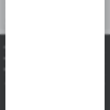
V1501
Długopis | Jones
|
337 656
640 000
+2
O AXPOL
Informacje
Dla agencji
AXPOL Trading to bezpośredni importer i dystrybutor artykułów reklamowych.
Szeroka oferta ponad 10000 produktów obejmuje popularne gadżety
reklamowe do zastosowania w masowych promocjach, a także luksusowe
upominki reklamowe dla wymagających klientów. Oferujemy artykuły
reklamowe z nadrukiem, dostępność z bieżących stanów magazynowych w
Polsce, krótki czas realizacji zamówienia.