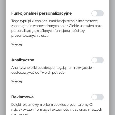
preferencji prywatności, logowania czy wypełniania
formularzy. Dzięki plikom cookies strona, z której
Funkcjonalne i personalizacyjne
korzystasz, może działać bez zakłóceń.
Tego typu pliki cookies umożliwiają stronie internetowej
zapamiętanie wprowadzonych przez Ciebie ustawień oraz
personalizację określonych funkcjonalności czy
prezentowanych treści.
Dzięki tym plikom cookies możemy zapewnić Ci większy
Więcej
komfort korzystania z funkcjonalności naszej strony
poprzez dopasowanie jej do Twoich indywidualnych
preferencji. Wyrażenie zgody na funkcjonalne i
Analityczne
personalizacyjne pliki cookies gwarantuje dostępność
większej ilości funkcji na stronie.
Analityczne pliki cookies pomagają nam rozwijać się i
dostosowywać do Twoich potrzeb.
Cookies analityczne pozwalają na uzyskanie informacji w
Więcej
zakresie wykorzystywania witryny internetowej, miejsca
oraz częstotliwości, z jaką odwiedzane są nasze serwisy
V0782
www. Dane pozwalają nam na ocenę naszych serwisów
Reklamowe
internetowych pod względem ich popularności wśród
Bawełniany worek na owoce i
użytkowników. Zgromadzone informacje są przetwarzane
Dzięki reklamowym plikom cookies prezentujemy Ci
warzywa B'RIGHT, duży |
w formie zanonimizowanej. Wyrażenie zgody na
najciekawsze informacje i aktualności na stronach naszych
analityczne pliki cookies gwarantuje dostępność
partnerów.