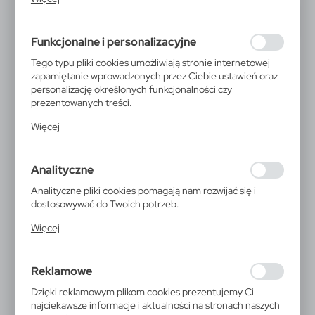
działania w celu m.in. dostosowania Twoich ustawień
preferencji prywatności, logowania czy wypełniania
formularzy. Dzięki plikom cookies strona, z której
Funkcjonalne i personalizacyjne
korzystasz, może działać bez zakłóceń.
Tego typu pliki cookies umożliwiają stronie internetowej
zapamiętanie wprowadzonych przez Ciebie ustawień oraz
personalizację określonych funkcjonalności czy
prezentowanych treści.
Dzięki tym plikom cookies możemy zapewnić Ci większy
Więcej
komfort korzystania z funkcjonalności naszej strony
poprzez dopasowanie jej do Twoich indywidualnych
preferencji. Wyrażenie zgody na funkcjonalne i
Analityczne
personalizacyjne pliki cookies gwarantuje dostępność
większej ilości funkcji na stronie.
Analityczne pliki cookies pomagają nam rozwijać się i
dostosowywać do Twoich potrzeb.
Cookies analityczne pozwalają na uzyskanie informacji w
Więcej
zakresie wykorzystywania witryny internetowej, miejsca
oraz częstotliwości, z jaką odwiedzane są nasze serwisy
V9490
www. Dane pozwalają nam na ocenę naszych serwisów
Reklamowe
Torba bawełniana na zakupy |
internetowych pod względem ich popularności wśród
użytkowników. Zgromadzone informacje są przetwarzane
Dzięki reklamowym plikom cookies prezentujemy Ci
Ellen
w formie zanonimizowanej. Wyrażenie zgody na
najciekawsze informacje i aktualności na stronach naszych
analityczne pliki cookies gwarantuje dostępność