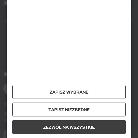
Dla agencji
Pakowanie indywidualne
plain individual box
AXPOL Trading to bezpośredni importer i dystrybutor artykułów reklamowych.
Szeroka oferta ponad 10000 produktów obejmuje popularne gadżety
Ilość w kartonie zbiorczym
20
reklamowe do zastosowania w masowych promocjach, a także luksusowe
upominki reklamowe dla wymagających klientów. Oferujemy artykuły
reklamowe z nadrukiem, dostępność z bieżących stanów magazynowych w
Wymiary kartonu zbiorczego
43 x 27 x 34 cm
Polsce, krótki czas realizacji zamówienia.
Waga kartonu zbiorczego
10,6
Kontakt
+48 61 659 88 00
Ilość w kartonie wewnętrznym
0
ZAPISZ WYBRANE
pon. do pt, w godz. 8.00 - 16.00
Ilość na palecie
640
voyager@axpol.com.pl
ZAPISZ NIEZBĘDNE
Axpol Trading
Ean
8714612092712
ul. Krzemowa 3, Złotniki, 62-002 Suchy Las
ZEZWÓL NA WSZYSTKIE
WIĘCEJ