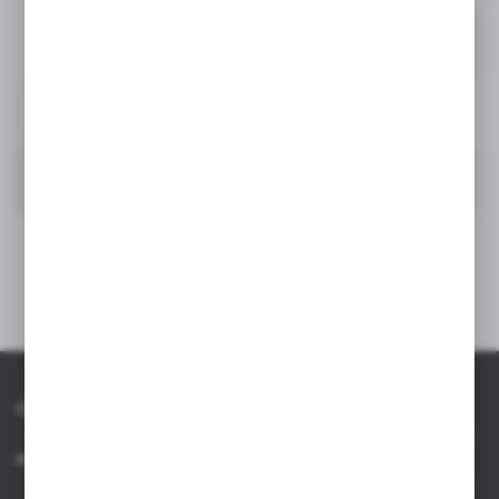
Zdjęcia produktowe
20x30 mm
outline_P772.10.pdf
Kod
Wymiary
przód
Na magazynie
1,5 x 25,0 x 31,0 cm.
2-3 dni
L2A
wszystkie kolory
Format: pdf
100x150 mm
P772.101
Materiał
przód
poliester, PU
2
950
S2
czarny
czarny | P772.101
POBIERZ
niebieski | P772.105
Koszt manipulacyjny
Strona w katalogu
online
A3
P772.105
749
-
niebieski
Kolor
czarny
Kolor wkładu
Kraj pochodzenia
CN
wszystkie rozdzielczości
O AXPOL
Kod PCN
4202929890
POBIERZ
Informacje
Waga produktu (g)
250