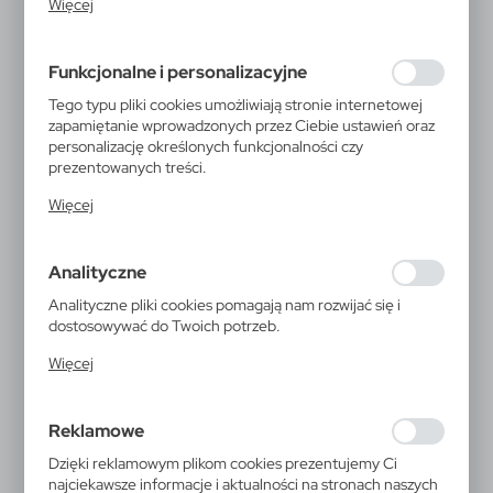
Więcej
działania w celu m.in. dostosowania Twoich ustawień
preferencji prywatności, logowania czy wypełniania
formularzy. Dzięki plikom cookies strona, z której
Funkcjonalne i personalizacyjne
korzystasz, może działać bez zakłóceń.
Tego typu pliki cookies umożliwiają stronie internetowej
zapamiętanie wprowadzonych przez Ciebie ustawień oraz
personalizację określonych funkcjonalności czy
prezentowanych treści.
Dzięki tym plikom cookies możemy zapewnić Ci większy
Więcej
komfort korzystania z funkcjonalności naszej strony
poprzez dopasowanie jej do Twoich indywidualnych
preferencji. Wyrażenie zgody na funkcjonalne i
Analityczne
personalizacyjne pliki cookies gwarantuje dostępność
większej ilości funkcji na stronie.
Analityczne pliki cookies pomagają nam rozwijać się i
dostosowywać do Twoich potrzeb.
Cookies analityczne pozwalają na uzyskanie informacji w
Więcej
zakresie wykorzystywania witryny internetowej, miejsca
oraz częstotliwości, z jaką odwiedzane są nasze serwisy
P762.67
www. Dane pozwalają nam na ocenę naszych serwisów
Składana torba na zakupy
Reklamowe
internetowych pod względem ich popularności wśród
użytkowników. Zgromadzone informacje są przetwarzane
AWARE™ RPET
Dzięki reklamowym plikom cookies prezentujemy Ci
w formie zanonimizowanej. Wyrażenie zgody na
najciekawsze informacje i aktualności na stronach naszych