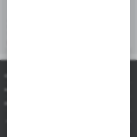
Ilość w kartonie zbiorczym
500
V1521/W
V1938
Wymiary kartonu zbiorczego
53 x 17 x 22 cm
Długopis | Trevor
Długopis
|
|
1 920
0
47
0
Waga kartonu zbiorczego
9
Ilość w kartonie wewnętrznym
50
O AXPOL
Ean
8714612123614
Informacje
Dla agencji
AXPOL Trading to bezpośredni importer i dystrybutor artykułów reklamowych.
Szeroka oferta ponad 10000 produktów obejmuje popularne gadżety
reklamowe do zastosowania w masowych promocjach, a także luksusowe