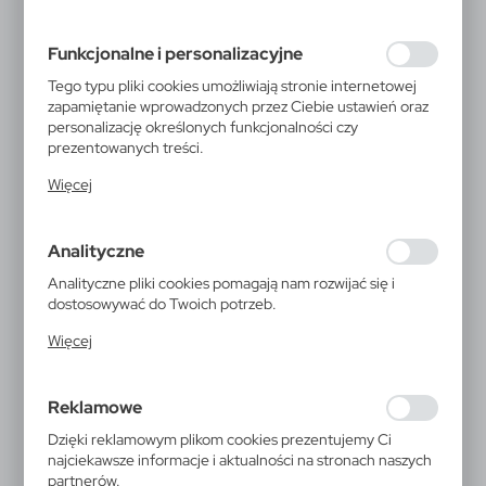
preferencji prywatności, logowania czy wypełniania
formularzy. Dzięki plikom cookies strona, z której
Funkcjonalne i personalizacyjne
korzystasz, może działać bez zakłóceń.
Tego typu pliki cookies umożliwiają stronie internetowej
zapamiętanie wprowadzonych przez Ciebie ustawień oraz
personalizację określonych funkcjonalności czy
prezentowanych treści.
Dzięki tym plikom cookies możemy zapewnić Ci większy
Więcej
komfort korzystania z funkcjonalności naszej strony
poprzez dopasowanie jej do Twoich indywidualnych
preferencji. Wyrażenie zgody na funkcjonalne i
Analityczne
personalizacyjne pliki cookies gwarantuje dostępność
większej ilości funkcji na stronie.
Analityczne pliki cookies pomagają nam rozwijać się i
dostosowywać do Twoich potrzeb.
Cookies analityczne pozwalają na uzyskanie informacji w
Więcej
zakresie wykorzystywania witryny internetowej, miejsca
oraz częstotliwości, z jaką odwiedzane są nasze serwisy
P438.06
www. Dane pozwalają nam na ocenę naszych serwisów
Reklamowe
internetowych pod względem ich popularności wśród
Butelka sportowa 600 ml
użytkowników. Zgromadzone informacje są przetwarzane
Dzięki reklamowym plikom cookies prezentujemy Ci
w formie zanonimizowanej. Wyrażenie zgody na
Avira Alcor, stal nierdzewna z
najciekawsze informacje i aktualności na stronach naszych
analityczne pliki cookies gwarantuje dostępność
partnerów.