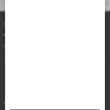
Waga kartonu zbiorczego
12,8
O AXPOL
Ilość w kartonie wewnętrznym
0
Informacje
Ilość na palecie
5000
Dla agencji
Ean
8714612123218
AXPOL Trading to bezpośredni importer i dystrybutor artykułów reklamowych.
Szeroka oferta ponad 10000 produktów obejmuje popularne gadżety
reklamowe do zastosowania w masowych promocjach, a także luksusowe
upominki reklamowe dla wymagających klientów. Oferujemy artykuły
reklamowe z nadrukiem, dostępność z bieżących stanów magazynowych w
Polsce, krótki czas realizacji zamówienia.
Kontakt