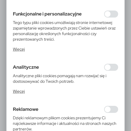
preferencji prywatności, logowania czy wypełniania
formularzy. Dzięki plikom cookies strona, z której
Funkcjonalne i personalizacyjne
korzystasz, może działać bez zakłóceń.
Tego typu pliki cookies umożliwiają stronie internetowej
zapamiętanie wprowadzonych przez Ciebie ustawień oraz
personalizację określonych funkcjonalności czy
prezentowanych treści.
Dzięki tym plikom cookies możemy zapewnić Ci większy
Więcej
komfort korzystania z funkcjonalności naszej strony
poprzez dopasowanie jej do Twoich indywidualnych
preferencji. Wyrażenie zgody na funkcjonalne i
Analityczne
personalizacyjne pliki cookies gwarantuje dostępność
większej ilości funkcji na stronie.
Analityczne pliki cookies pomagają nam rozwijać się i
dostosowywać do Twoich potrzeb.
Cookies analityczne pozwalają na uzyskanie informacji w
Więcej
zakresie wykorzystywania witryny internetowej, miejsca
oraz częstotliwości, z jaką odwiedzane są nasze serwisy
www. Dane pozwalają nam na ocenę naszych serwisów
P301.35
Reklamowe
internetowych pod względem ich popularności wśród
Bambusowy stojak na telefon
użytkowników. Zgromadzone informacje są przetwarzane
Dzięki reklamowym plikom cookies prezentujemy Ci
w formie zanonimizowanej. Wyrażenie zgody na
najciekawsze informacje i aktualności na stronach naszych
analityczne pliki cookies gwarantuje dostępność
partnerów.
Stojak na telefon, wykonany w 100% z naturalnego