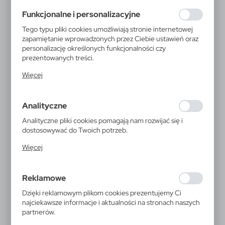
formularzy. Dzięki plikom cookies strona, z której
Funkcjonalne i personalizacyjne
korzystasz, może działać bez zakłóceń.
Tego typu pliki cookies umożliwiają stronie internetowej
zapamiętanie wprowadzonych przez Ciebie ustawień oraz
personalizację określonych funkcjonalności czy
prezentowanych treści.
Dzięki tym plikom cookies możemy zapewnić Ci większy
Więcej
komfort korzystania z funkcjonalności naszej strony
poprzez dopasowanie jej do Twoich indywidualnych
preferencji. Wyrażenie zgody na funkcjonalne i
Analityczne
personalizacyjne pliki cookies gwarantuje dostępność
większej ilości funkcji na stronie.
Analityczne pliki cookies pomagają nam rozwijać się i
dostosowywać do Twoich potrzeb.
Cookies analityczne pozwalają na uzyskanie informacji w
Więcej
zakresie wykorzystywania witryny internetowej, miejsca
oraz częstotliwości, z jaką odwiedzane są nasze serwisy
www. Dane pozwalają nam na ocenę naszych serwisów
Reklamowe
internetowych pod względem ich popularności wśród
V1247
użytkowników. Zgromadzone informacje są przetwarzane
Dzięki reklamowym plikom cookies prezentujemy Ci
Torba sportowa, podróżna
w formie zanonimizowanej. Wyrażenie zgody na
najciekawsze informacje i aktualności na stronach naszych
analityczne pliki cookies gwarantuje dostępność
partnerów.
wszystkich funkcjonalności.
Torba sportowa, podróżna, wykonana ze skóry,
Promocyjne pliki cookies służą do prezentowania Ci