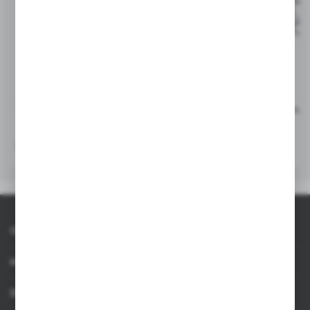
Wymiary kartonu zbiorczego
47,5 x 26,5 x 37,5 cm
Waga kartonu zbiorczego
15,30
V9493
V0964
Bateria dołączona
yes
Brelok, organizer do kluczy
Bambusowy brelok do klucz
stojak na telefon
|
527
0
|
81
0
Bateria ilość
3
Bateria typ
Cell-LR41
Pakowanie karton EXP
1000
O AXPOL
Ilość w kartonie wewnętrznym
100
Informacje
Dla agencji
Ilość na palecie
24000