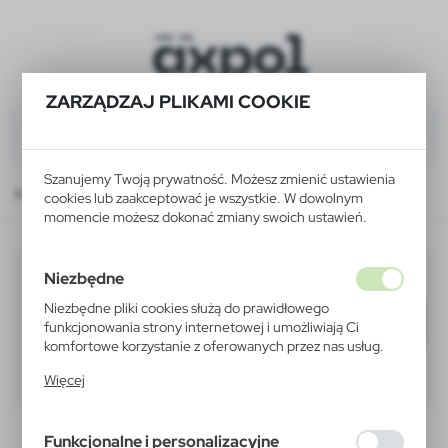
ZARZĄDZAJ PLIKAMI COOKIE
Szanujemy Twoją prywatność. Możesz zmienić ustawienia
Katalog
WSZYSTKIE PRODUKTY
DOM
zapalniczki i zapalarki
cookies lub zaakceptować je wszystkie. W dowolnym
momencie możesz dokonać zmiany swoich ustawień.
zapalniczki i zapalarki
Niezbędne
(1)
Niezbędne pliki cookies służą do prawidłowego
Filtruj
domyślnie
funkcjonowania strony internetowej i umożliwiają Ci
komfortowe korzystanie z oferowanych przez nas usług.
Pliki cookies odpowiadają na podejmowane przez Ciebie
40
60
80
Więcej
działania w celu m.in. dostosowania Twoich ustawień
preferencji prywatności, logowania czy wypełniania
formularzy. Dzięki plikom cookies strona, z której
Funkcjonalne i personalizacyjne
korzystasz, może działać bez zakłóceń.
WYPRZEDAŻ