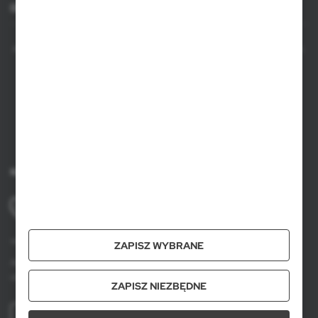
upodobań oraz Twoich zwyczajów dotyczących
Dla agencji
przeglądanej witryny internetowej. Treści promocyjne
mogą pojawić się na stronach podmiotów trzecich lub firm
będących naszymi partnerami oraz innych dostawców
AXPOL Trading to bezpośredni importer i dystrybutor artykułów reklamowych.
usług. Firmy te działają w charakterze pośredników
Szeroka oferta ponad 10000 produktów obejmuje popularne gadżety
prezentujących nasze treści w postaci wiadomości, ofert,
reklamowe do zastosowania w masowych promocjach, a także luksusowe
komunikatów mediów społecznościowych.
upominki reklamowe dla wymagających klientów. Oferujemy artykuły
reklamowe z nadrukiem, dostępność z bieżących stanów magazynowych w
Polsce, krótki czas realizacji zamówienia.
Kontakt
+48 61 659 88 00
pon. do pt, w godz. 8.00 - 16.00
voyager@axpol.com.pl
ZAPISZ WYBRANE
Axpol Trading
ul. Krzemowa 3, Złotniki, 62-002 Suchy Las
ZAPISZ NIEZBĘDNE
WIĘCEJ