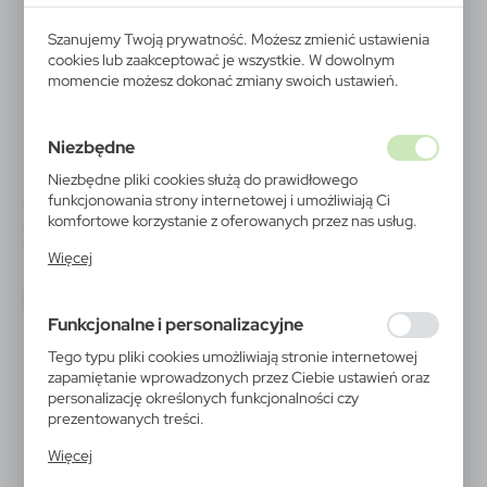
Szanujemy Twoją prywatność. Możesz zmienić ustawienia
cookies lub zaakceptować je wszystkie. W dowolnym
momencie możesz dokonać zmiany swoich ustawień.
Niezbędne
Niezbędne pliki cookies służą do prawidłowego
funkcjonowania strony internetowej i umożliwiają Ci
V0052
V0192
komfortowe korzystanie z oferowanych przez nas usług.
Bezprzewodowe słuchawki
Bezprzewodowe słuchawki
douszne | Junna
douszne | Graham
Pliki cookies odpowiadają na podejmowane przez Ciebie
Więcej
|
|
1 607
0
1 541
0
działania w celu m.in. dostosowania Twoich ustawień
preferencji prywatności, logowania czy wypełniania
formularzy. Dzięki plikom cookies strona, z której
Funkcjonalne i personalizacyjne
korzystasz, może działać bez zakłóceń.
Tego typu pliki cookies umożliwiają stronie internetowej
zapamiętanie wprowadzonych przez Ciebie ustawień oraz
personalizację określonych funkcjonalności czy
prezentowanych treści.
Dzięki tym plikom cookies możemy zapewnić Ci większy
Więcej
komfort korzystania z funkcjonalności naszej strony
poprzez dopasowanie jej do Twoich indywidualnych