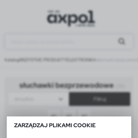
Katalog
WSZYSTKIE PRODUKTY
ELEKTRONIKA
słuchawki bezprzewo
słuchawki bezprzewodowe
(39)
Filtruj
domyślnie
40
60
80
ZARZĄDZAJ PLIKAMI COOKIE