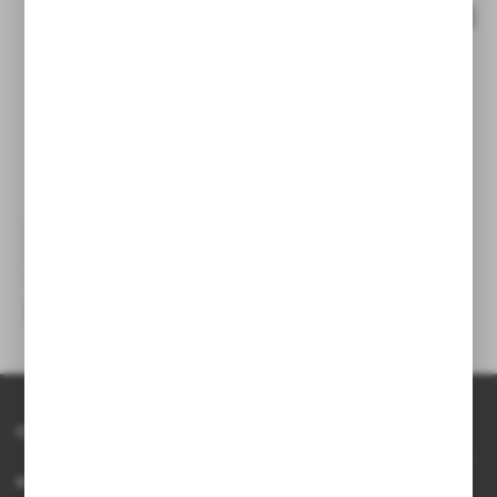
WYPRZEDAŻ
WYPRZEDAŻ
V2036
V1961
Pióro kulkowe z zatyczką
Pióro kulkowe z zatyczką
|
|
356
0
6
0
O AXPOL
Informacje