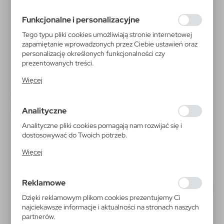
preferencji prywatności, logowania czy wypełniania
formularzy. Dzięki plikom cookies strona, z której
Funkcjonalne i personalizacyjne
korzystasz, może działać bez zakłóceń.
Tego typu pliki cookies umożliwiają stronie internetowej
zapamiętanie wprowadzonych przez Ciebie ustawień oraz
personalizację określonych funkcjonalności czy
prezentowanych treści.
Dzięki tym plikom cookies możemy zapewnić Ci większy
Więcej
komfort korzystania z funkcjonalności naszej strony
poprzez dopasowanie jej do Twoich indywidualnych
V2243
V1502
preferencji. Wyrażenie zgody na funkcjonalne i
Długopis żelowy z zatyczką |
Pióro kulkowe
Analityczne
Geraldine
personalizacyjne pliki cookies gwarantuje dostępność
|
0
4 410
|
33 241
5 000
większej ilości funkcji na stronie.
Analityczne pliki cookies pomagają nam rozwijać się i
dostosowywać do Twoich potrzeb.
Cookies analityczne pozwalają na uzyskanie informacji w
Więcej
zakresie wykorzystywania witryny internetowej, miejsca
oraz częstotliwości, z jaką odwiedzane są nasze serwisy
www. Dane pozwalają nam na ocenę naszych serwisów
Reklamowe
internetowych pod względem ich popularności wśród
użytkowników. Zgromadzone informacje są przetwarzane
Dzięki reklamowym plikom cookies prezentujemy Ci
w formie zanonimizowanej. Wyrażenie zgody na
najciekawsze informacje i aktualności na stronach naszych
analityczne pliki cookies gwarantuje dostępność
partnerów.
wszystkich funkcjonalności.