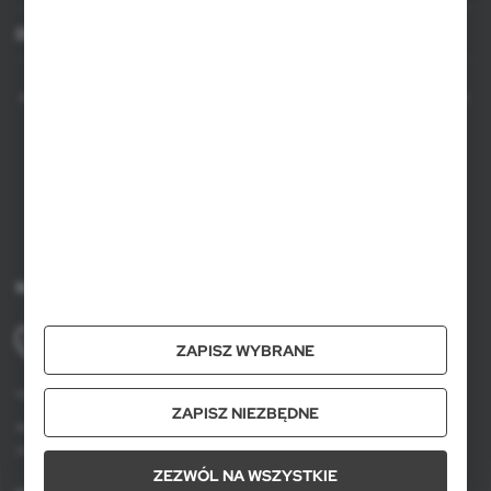
Dla agencji
AXPOL Trading to bezpośredni importer i dystrybutor artykułów reklamowych.
Szeroka oferta ponad 10000 produktów obejmuje popularne gadżety
reklamowe do zastosowania w masowych promocjach, a także luksusowe
upominki reklamowe dla wymagających klientów. Oferujemy artykuły
reklamowe z nadrukiem, dostępność z bieżących stanów magazynowych w
Polsce, krótki czas realizacji zamówienia.
Kontakt
+48 61 659 88 00
ZAPISZ WYBRANE
pon. do pt, w godz. 8.00 - 16.00
voyager@axpol.com.pl
ZAPISZ NIEZBĘDNE
Axpol Trading
ul. Krzemowa 3, Złotniki, 62-002 Suchy Las
ZEZWÓL NA WSZYSTKIE