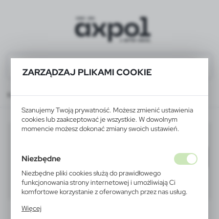
ZARZĄDZAJ PLIKAMI COOKIE
Katalog
WSZYSTKIE PRODUKTY
DO PISANIA
pióra kulkowe, rollery
Szanujemy Twoją prywatność. Możesz zmienić ustawienia
cookies lub zaakceptować je wszystkie. W dowolnym
momencie możesz dokonać zmiany swoich ustawień.
pióra kulkowe, rollery
(8)
Filtruj
domyślnie
Niezbędne
Niezbędne pliki cookies służą do prawidłowego
funkcjonowania strony internetowej i umożliwiają Ci
40
60
80
komfortowe korzystanie z oferowanych przez nas usług.
Pliki cookies odpowiadają na podejmowane przez Ciebie
Więcej
działania w celu m.in. dostosowania Twoich ustawień