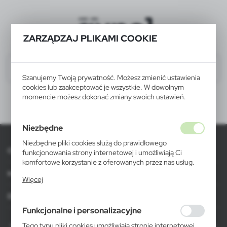
ZARZĄDZAJ PLIKAMI COOKIE
Szanujemy Twoją prywatność. Możesz zmienić ustawienia
cookies lub zaakceptować je wszystkie. W dowolnym
momencie możesz dokonać zmiany swoich ustawień.
Niezbędne
Niezbędne pliki cookies służą do prawidłowego
O AXPOL
funkcjonowania strony internetowej i umożliwiają Ci
komfortowe korzystanie z oferowanych przez nas usług.
Informacje
Pliki cookies odpowiadają na podejmowane przez Ciebie
Więcej
działania w celu m.in. dostosowania Twoich ustawień
preferencji prywatności, logowania czy wypełniania
Dla agencji
formularzy. Dzięki plikom cookies strona, z której
Funkcjonalne i personalizacyjne
korzystasz, może działać bez zakłóceń.
Tego typu pliki cookies umożliwiają stronie internetowej
AXPOL Trading to bezpośredni importer i dystrybutor artykułów reklamowych.