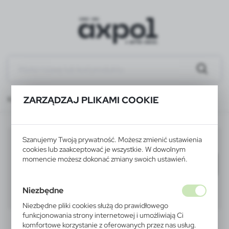
ZARZĄDZAJ PLIKAMI COOKIE
Katalog
WSZYSTKIE PRODUKTY
TEKSTYLIA
koszulki
koszulki
Szanujemy Twoją prywatność. Możesz zmienić ustawienia
(13)
cookies lub zaakceptować je wszystkie. W dowolnym
momencie możesz dokonać zmiany swoich ustawień.
Filtruj
domyślnie
Niezbędne
40
60
80
Niezbędne pliki cookies służą do prawidłowego
funkcjonowania strony internetowej i umożliwiają Ci
komfortowe korzystanie z oferowanych przez nas usług.