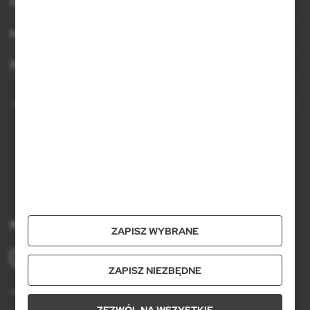
O AXPOL
Informacje
Dla agencji
AXPOL Trading to bezpośredni importer i dystrybutor artykułów reklamowych.
Szeroka oferta ponad 10000 produktów obejmuje popularne gadżety
reklamowe do zastosowania w masowych promocjach, a także luksusowe
upominki reklamowe dla wymagających klientów. Oferujemy artykuły
reklamowe z nadrukiem, dostępność z bieżących stanów magazynowych w
Polsce, krótki czas realizacji zamówienia.
Kontakt
ZAPISZ WYBRANE
+48 61 659 88 00
pon. do pt, w godz. 8.00 - 16.00
ZAPISZ NIEZBĘDNE
voyager@axpol.com.pl
ZEZWÓL NA WSZYSTKIE