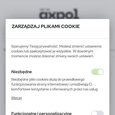
ZARZĄDZAJ PLIKAMI COOKIE
Szanujemy Twoją prywatność. Możesz zmienić ustawienia
Katalog
WSZYSTKIE PRODUKTY
ROZRYWKA I SZKOŁA
gumki do maza
cookies lub zaakceptować je wszystkie. W dowolnym
momencie możesz dokonać zmiany swoich ustawień.
gumki do mazania
(1)
Niezbędne
Niezbędne pliki cookies służą do prawidłowego
Filtruj
domyślnie
funkcjonowania strony internetowej i umożliwiają Ci
komfortowe korzystanie z oferowanych przez nas usług.
Pliki cookies odpowiadają na podejmowane przez Ciebie
40
60
80
Więcej
działania w celu m.in. dostosowania Twoich ustawień
preferencji prywatności, logowania czy wypełniania
formularzy. Dzięki plikom cookies strona, z której
Funkcjonalne i personalizacyjne
korzystasz, może działać bez zakłóceń.