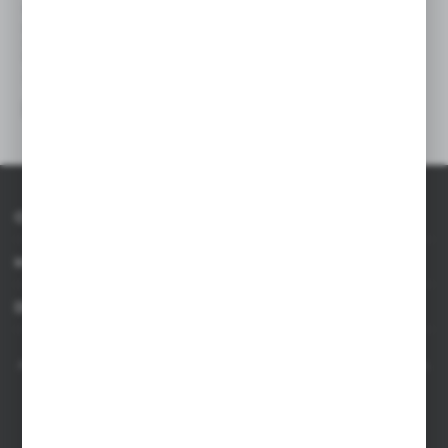
V2106
VA701
Brelok do kluczy z aluminium z
Brelok do kluczy, otwieracz do
recyklingu, otwieracz do
butelek z aluminium z
butelek, lampka LED
recyklingu
|
|
11
0
417
0
O AXPOL
Informacje
Dla agencji
AXPOL Trading to bezpośredni importer i dystrybutor artykułów reklamowych.
Szeroka oferta ponad 10000 produktów obejmuje popularne gadżety
reklamowe do zastosowania w masowych promocjach, a także luksusowe
upominki reklamowe dla wymagających klientów. Oferujemy artykuły
reklamowe z nadrukiem, dostępność z bieżących stanów magazynowych w