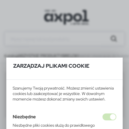
Katalog
WSZYSTKIE PRODUKTY
BRELOKI
breloki otwieracze do butele
ZARZĄDZAJ PLIKAMI COOKIE
breloki otwieracze do butelek
(18)
Szanujemy Twoją prywatność. Możesz zmienić ustawienia
Filtruj
domyślnie
cookies lub zaakceptować je wszystkie. W dowolnym
momencie możesz dokonać zmiany swoich ustawień.
40
60
80
Niezbędne
Niezbędne pliki cookies służą do prawidłowego