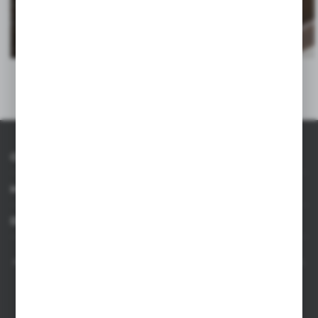
O AXPOL
Informacje
Dla agencji
AXPOL Trading to bezpośredni importer i dystrybutor artykułów reklamowych.
Szeroka oferta ponad 10000 produktów obejmuje popularne gadżety
reklamowe do zastosowania w masowych promocjach, a także luksusowe
upominki reklamowe dla wymagających klientów. Oferujemy artykuły