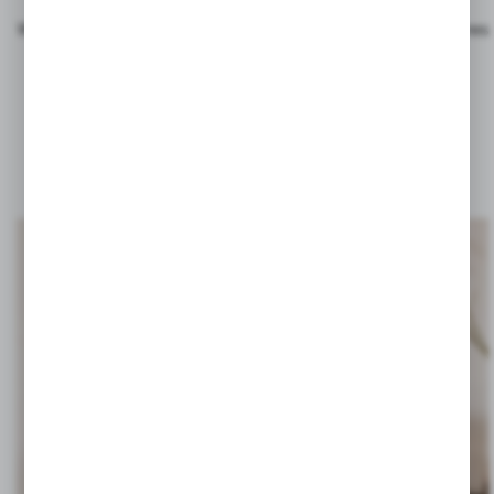
W ofercie VOYAGER przedstawiamy wyselekcjonowany zakres
produktów w 2 kategoriach:
ZESTAWY UPOMINKOWE
oraz
AKCESORIA
ŁAZIENKOWE
.