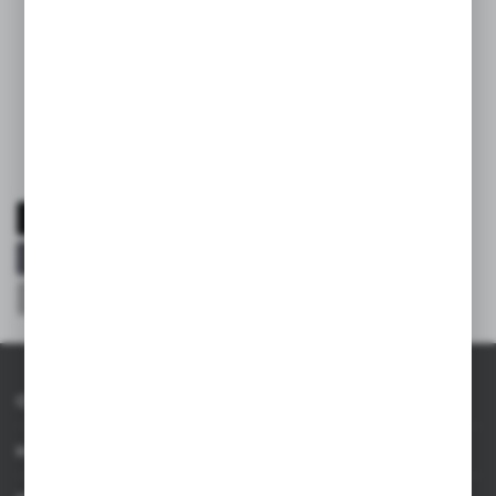
Miej Avirę pod ręką! Zaczerpnij
inspirację z prezentacji:
Oferta dostępna
wyłącznie w katalogu:
Oraz na naszej stronie:
O AXPOL
Informacje