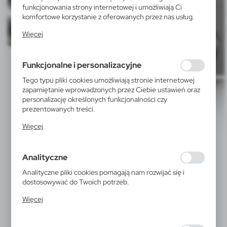
funkcjonowania strony internetowej i umożliwiają Ci
komfortowe korzystanie z oferowanych przez nas usług.
Pliki cookies odpowiadają na podejmowane przez Ciebie
Więcej
działania w celu m.in. dostosowania Twoich ustawień
preferencji prywatności, logowania czy wypełniania
formularzy. Dzięki plikom cookies strona, z której
Funkcjonalne i personalizacyjne
korzystasz, może działać bez zakłóceń.
Tego typu pliki cookies umożliwiają stronie internetowej
zapamiętanie wprowadzonych przez Ciebie ustawień oraz
personalizację określonych funkcjonalności czy
prezentowanych treści.
Dzięki tym plikom cookies możemy zapewnić Ci większy
Więcej
komfort korzystania z funkcjonalności naszej strony
poprzez dopasowanie jej do Twoich indywidualnych
preferencji. Wyrażenie zgody na funkcjonalne i
Analityczne
personalizacyjne pliki cookies gwarantuje dostępność
większej ilości funkcji na stronie.
Analityczne pliki cookies pomagają nam rozwijać się i
dostosowywać do Twoich potrzeb.
Cookies analityczne pozwalają na uzyskanie informacji w
Więcej
zakresie wykorzystywania witryny internetowej, miejsca
oraz częstotliwości, z jaką odwiedzane są nasze serwisy
www. Dane pozwalają nam na ocenę naszych serwisów