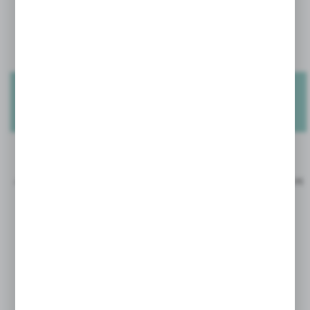
2% wpływów ze sprzedaży produktów Avira przekazywane jest na
organizację Water.org.
Jej celem jest dostarczanie bezpiecznej wody tym, którzy najbardziej jej
potrzebują.
Sprawdź więcej na stronie
AVIRA REUSABLES!