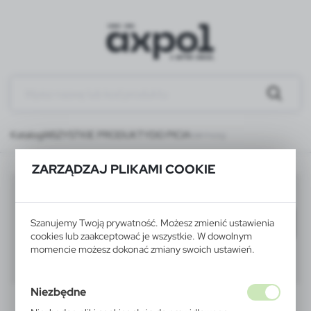
Katalog
WSZYSTKIE PRODUKTY
DO PICIA
termosy
ZARZĄDZAJ PLIKAMI COOKIE
termosy
(20)
Filtruj
domyślnie
Szanujemy Twoją prywatność. Możesz zmienić ustawienia
cookies lub zaakceptować je wszystkie. W dowolnym
momencie możesz dokonać zmiany swoich ustawień.
40
60
80
Niezbędne