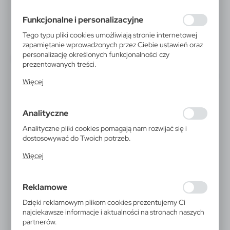
preferencji prywatności, logowania czy wypełniania
formularzy. Dzięki plikom cookies strona, z której
Funkcjonalne i personalizacyjne
korzystasz, może działać bez zakłóceń.
Tego typu pliki cookies umożliwiają stronie internetowej
zapamiętanie wprowadzonych przez Ciebie ustawień oraz
personalizację określonych funkcjonalności czy
prezentowanych treści.
Dzięki tym plikom cookies możemy zapewnić Ci większy
Więcej
komfort korzystania z funkcjonalności naszej strony
poprzez dopasowanie jej do Twoich indywidualnych
preferencji. Wyrażenie zgody na funkcjonalne i
Analityczne
personalizacyjne pliki cookies gwarantuje dostępność
większej ilości funkcji na stronie.
Analityczne pliki cookies pomagają nam rozwijać się i
dostosowywać do Twoich potrzeb.
Cookies analityczne pozwalają na uzyskanie informacji w
Więcej
zakresie wykorzystywania witryny internetowej, miejsca
oraz częstotliwości, z jaką odwiedzane są nasze serwisy
www. Dane pozwalają nam na ocenę naszych serwisów
VA505
Reklamowe
internetowych pod względem ich popularności wśród
użytkowników. Zgromadzone informacje są przetwarzane
Worek ze sznurkiem RPET
Dzięki reklamowym plikom cookies prezentujemy Ci
w formie zanonimizowanej. Wyrażenie zgody na
najciekawsze informacje i aktualności na stronach naszych
analityczne pliki cookies gwarantuje dostępność
partnerów.
Worek ze sznurkiem, zapinana kieszeń z przodu,
wszystkich funkcjonalności.