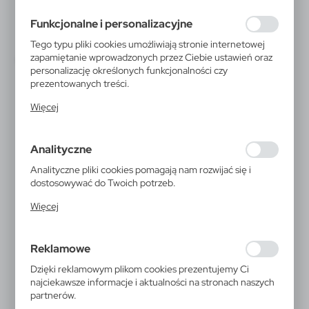
preferencji prywatności, logowania czy wypełniania
formularzy. Dzięki plikom cookies strona, z której
Funkcjonalne i personalizacyjne
korzystasz, może działać bez zakłóceń.
Tego typu pliki cookies umożliwiają stronie internetowej
zapamiętanie wprowadzonych przez Ciebie ustawień oraz
personalizację określonych funkcjonalności czy
prezentowanych treści.
Dzięki tym plikom cookies możemy zapewnić Ci większy
Więcej
komfort korzystania z funkcjonalności naszej strony
poprzez dopasowanie jej do Twoich indywidualnych
preferencji. Wyrażenie zgody na funkcjonalne i
Analityczne
personalizacyjne pliki cookies gwarantuje dostępność
większej ilości funkcji na stronie.
Analityczne pliki cookies pomagają nam rozwijać się i
dostosowywać do Twoich potrzeb.
Cookies analityczne pozwalają na uzyskanie informacji w
Więcej
zakresie wykorzystywania witryny internetowej, miejsca
oraz częstotliwości, z jaką odwiedzane są nasze serwisy
www. Dane pozwalają nam na ocenę naszych serwisów
Reklamowe
V5443
internetowych pod względem ich popularności wśród
użytkowników. Zgromadzone informacje są przetwarzane
Skrobaczka z rękawiczką
Dzięki reklamowym plikom cookies prezentujemy Ci
w formie zanonimizowanej. Wyrażenie zgody na
najciekawsze informacje i aktualności na stronach naszych
analityczne pliki cookies gwarantuje dostępność
partnerów.
wszystkich funkcjonalności.
Skrobaczka z rękawiczką z poliestru, środek z