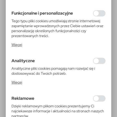
preferencji prywatności, logowania czy wypełniania
formularzy. Dzięki plikom cookies strona, z której
Funkcjonalne i personalizacyjne
korzystasz, może działać bez zakłóceń.
Tego typu pliki cookies umożliwiają stronie internetowej
zapamiętanie wprowadzonych przez Ciebie ustawień oraz
personalizację określonych funkcjonalności czy
prezentowanych treści.
Dzięki tym plikom cookies możemy zapewnić Ci większy
Więcej
komfort korzystania z funkcjonalności naszej strony
poprzez dopasowanie jej do Twoich indywidualnych
preferencji. Wyrażenie zgody na funkcjonalne i
Analityczne
personalizacyjne pliki cookies gwarantuje dostępność
większej ilości funkcji na stronie.
Analityczne pliki cookies pomagają nam rozwijać się i
dostosowywać do Twoich potrzeb.
Cookies analityczne pozwalają na uzyskanie informacji w
Więcej
zakresie wykorzystywania witryny internetowej, miejsca
oraz częstotliwości, z jaką odwiedzane są nasze serwisy
V8747
www. Dane pozwalają nam na ocenę naszych serwisów
Reklamowe
internetowych pod względem ich popularności wśród
Latarka 1 CREE LED Air Gifts,
użytkowników. Zgromadzone informacje są przetwarzane
Dzięki reklamowym plikom cookies prezentujemy Ci
w formie zanonimizowanej. Wyrażenie zgody na
lampka rowerowa | Cynthia
najciekawsze informacje i aktualności na stronach naszych
analityczne pliki cookies gwarantuje dostępność
partnerów.