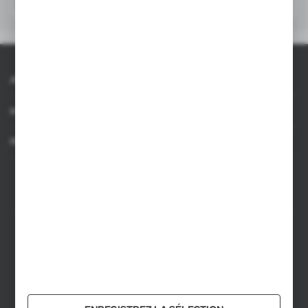
AXPOL
Information
Pour les agences
AXPOL Trading est importateur et distributeur direct d'objets publicitaires.
Notre vaste gamme de plus de 7000 articles comprend des gadgets
promotionnels populaires pour les campagnes marketing de masse ainsi que
des cadeaux publicitaires de luxe pour une clientèle exigeante. Nous
proposons des objets publicitaires personnalisés, disponibles en stock en
Pologne, et garantissons des délais de livraison courts.