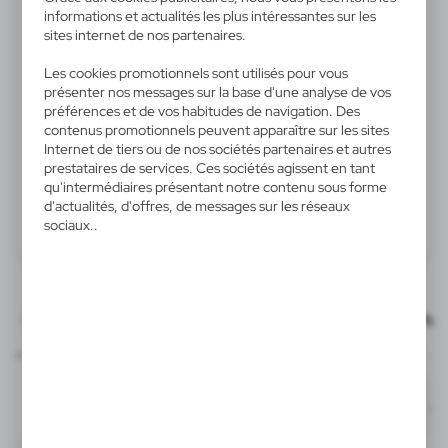
anonymisée. L'expression du consentement aux cookies
informations et actualités les plus intéressantes sur les
finition mate, produit en plastique
analytiques garantit la disponibilité de toutes les
sites internet de nos partenaires.
fonctionnalités.
Les cookies promotionnels sont utilisés pour vous
présenter nos messages sur la base d'une analyse de vos
préférences et de vos habitudes de navigation. Des
contenus promotionnels peuvent apparaître sur les sites
Internet de tiers ou de nos sociétés partenaires et autres
prestataires de services. Ces sociétés agissent en tant
qu'intermédiaires présentant notre contenu sous forme
.
d'actualités, d'offres, de messages sur les réseaux
sociaux..
Produit:
Spécifications
Marquage
Fichiers
Pho
Images du produit
60x6 mm
outline_V6593.pdf
côté gauche
Dimensions
Code
En stock
14 x 4,5 x 14 cm
7-10 jours
Li
T2
toutes les couleurs